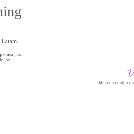
hing
n Latam.
 prensa
para
de los
lidera un equipo q