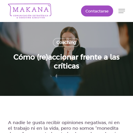
Skip
Men
to
Contactarse
main
content
Coaching
Cómo (re)accionar frente a las
críticas
A nadie le gusta recibir opiniones negativas, ni en
el trabajo ni en la vida, pero no somos “monedita