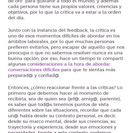
de oro” para gustarle a todo el mundo, y además
cada persona tiene sus propios valores, creencias y
objetivos, por lo que la crítica va a estar a la orden
del día.
Junto con la instancia del feedback, la crítica es
uno de esos momentos difíciles de abordar en los
ámbitos laborales, por lo que muchas personas
prefieren evitarlos, pero escapar de aquello que nos
preocupa o que no sabemos resolver nunca es una
buena opción; por eso, hace un tiempo te compartí
algunas
consideraciones a la hora de abordar
conversaciones difíciles
para que te sientas más
preparad@ y confiad@
Entonces, ¿cómo reaccionar frente a las críticas? Lo
primero que debemos hacer al momento de
recibirla, sea de quien sea (jef@, amig@, pariente),
es saber que tod@s tenemos puntos de vista
diferentes sobre las situaciones, recordar que cada
un@ habla desde su contexto personal, es decir,
desde su marco mental, desde sus creencias, su
trayectoria y experiencia, desde sus emociones y
necesidades. Frente a este contexto, podemos