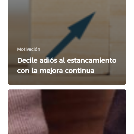
Motivación
Decile adiós al estancamiento
con la mejora continua
Empezá
el
año
nuevo
con
un
mindset
imparable